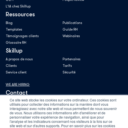
L'IA chez Skillup
Ressources
Blog
Publications
Templates
Guide RH
Témoignages clients
Webinaires
Glossaire RH
Skillup
A propos de nous
Partenaires
Clients
Tarifs
Service client
Sécurité
WE ARE HIRING
Contact
Ce site web stocke les cookies sur votre ordinateur. Ces cookies sont
utilisés pour collecter des informations sur la manière dont vous
interagissez avec notre site web et nous permettent de nous souvenir
de vous. Nous utilisons ces informations afin d'améliorer et de
personnaliser votre expérience de navigation, ainsi que pour
E-mail professionnel
*
l'analyse et les indicateurs concernant nos visiteurs à la fois sur ce
site web et sur d'autres supports. Pour en savoir plus sur les cookies