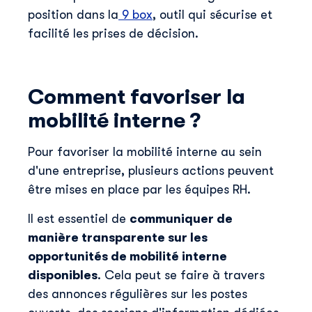
position dans la
9 box
, outil qui sécurise et
Skillup utilise vos informations pour vous fournir du
facilité les prises de décision.
contenu pertinent sur nos produits et services. Vous
pouvez vous désinscrire à tout moment. Pour plus de
détails, consultez notre
politique de confidentialité
.
Comment favoriser la
mobilité interne ?
Pour favoriser la mobilité interne au sein
d'une entreprise, plusieurs actions peuvent
être mises en place par les équipes RH.
Il est essentiel de
communiquer de
manière transparente sur les
opportunités de mobilité interne
disponibles
. Cela peut se faire à travers
des annonces régulières sur les postes