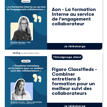
Aon - La formation
interne au service
de l'engagement
collaborateur
Découvrir Skillup
Prénom
*
Je télécharge
Témoignage client
Nom
*
Figaro Classifieds -
Combiner
E-mail professionnel
*
entretiens &
formation pour un
meilleur suivi des
collaborateurs
Téléphone
*
Je télécharge