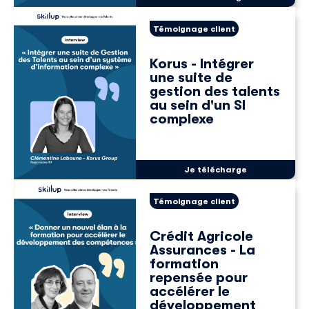
Skillup utilise vos informations pour vous fournir du
contenu pertinent sur nos produits et services. Vous
Témoignage client
pouvez vous désinscrire à tout moment. Pour plus de
détails, consultez notre
politique de confidentialité
.
Korus - Intégrer
une suite de
gestion des talents
au sein d'un SI
complexe
Je télécharge
Témoignage client
Crédit Agricole
Assurances - La
formation
repensée pour
accélérer le
développement