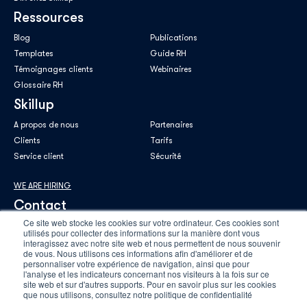
Ressources
Blog
Publications
Templates
Guide RH
Témoignages clients
Webinaires
Glossaire RH
Skillup
A propos de nous
Partenaires
Clients
Tarifs
Service client
Sécurité
WE ARE HIRING
Contact
Ce site web stocke les cookies sur votre ordinateur. Ces cookies sont
utilisés pour collecter des informations sur la manière dont vous
interagissez avec notre site web et nous permettent de nous souvenir
de vous. Nous utilisons ces informations afin d'améliorer et de
personnaliser votre expérience de navigation, ainsi que pour
E-mail professionnel
*
l'analyse et les indicateurs concernant nos visiteurs à la fois sur ce
site web et sur d'autres supports. Pour en savoir plus sur les cookies
que nous utilisons, consultez notre politique de confidentialité