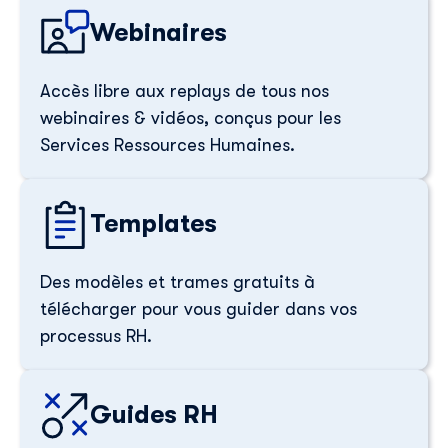
Webinaires
Téléphone
*
Accès libre aux replays de tous nos
webinaires & vidéos, conçus pour les
Services Ressources Humaines.
Skillup utilise vos informations pour vous fournir du
contenu pertinent sur nos produits et services. Vous
pouvez vous désinscrire à tout moment. Pour plus de
détails, consultez notre
politique de confidentialité
.
Templates
Des modèles et trames gratuits à
télécharger pour vous guider dans vos
processus RH.
Guides RH