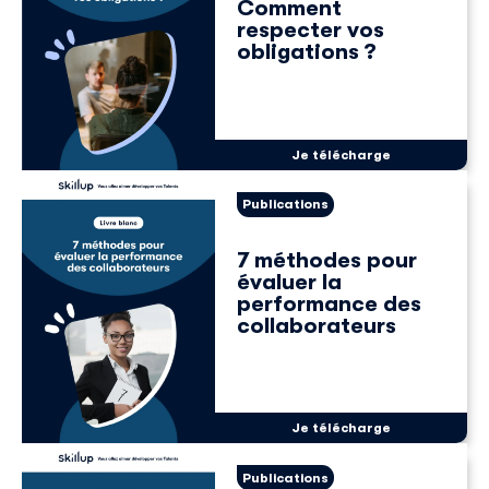
Comment
respecter vos
obligations ?
Découvrir Skillup
Prénom
*
Je télécharge
Nom
*
Publications
7 méthodes pour
évaluer la
E-mail professionnel
*
performance des
collaborateurs
Téléphone
*
Je télécharge
Skillup utilise vos informations pour vous fournir du
contenu pertinent sur nos produits et services. Vous
Publications
pouvez vous désinscrire à tout moment. Pour plus de