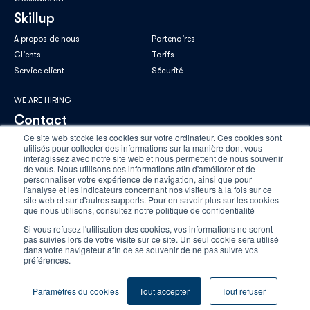
Skillup
A propos de nous
Partenaires
Clients
Tarifs
Service client
Sécurité
WE ARE HIRING
Contact
Ce site web stocke les cookies sur votre ordinateur. Ces cookies sont
utilisés pour collecter des informations sur la manière dont vous
interagissez avec notre site web et nous permettent de nous souvenir
de vous. Nous utilisons ces informations afin d'améliorer et de
personnaliser votre expérience de navigation, ainsi que pour
E-mail professionnel
*
l'analyse et les indicateurs concernant nos visiteurs à la fois sur ce
site web et sur d'autres supports. Pour en savoir plus sur les cookies
que nous utilisons, consultez notre politique de confidentialité
Si vous refusez l'utilisation des cookies, vos informations ne seront
En savoir plus sur notre
politique de confidentialité
.
pas suivies lors de votre visite sur ce site. Un seul cookie sera utilisé
dans votre navigateur afin de se souvenir de ne pas suivre vos
préférences.
Paramètres du cookies
Tout accepter
Tout refuser
2025 Skillup ©
CGV
Mentions légales
Plan du site
Gestions des cookies