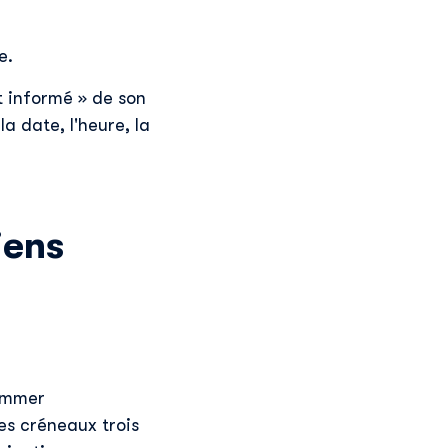
e.
t informé » de son
a date, l'heure, la
iens
rammer
les créneaux trois