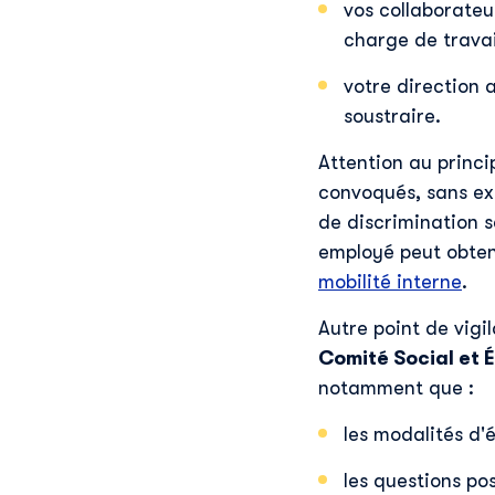
vos collaborateu
charge de travai
votre direction a
soustraire.
Attention au princi
convoqués, sans exc
de discrimination s
employé peut obten
mobilité interne
.
Autre point de vig
Comité Social et
notamment que :
les modalités d'
les questions po