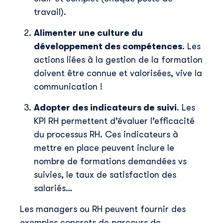
E-mail professionnel
*
travail).
Alimenter une culture du
Téléphone
*
développement des compétences
. Les
actions liées à la gestion de la formation
doivent être connue et valorisées, vive la
Skillup utilise vos informations pour vous fournir du
communication !
contenu pertinent sur nos produits et services. Vous
pouvez vous désinscrire à tout moment. Pour plus de
Adopter des indicateurs de suivi
. Les
détails, consultez notre
politique de confidentialité
.
KPI RH permettent d’évaluer l’efficacité
du processus RH. Ces indicateurs à
mettre en place peuvent inclure le
nombre de formations demandées vs
suivies, le taux de satisfaction des
salariés…
Les managers ou RH peuvent fournir des
exemples concrets de parcours de