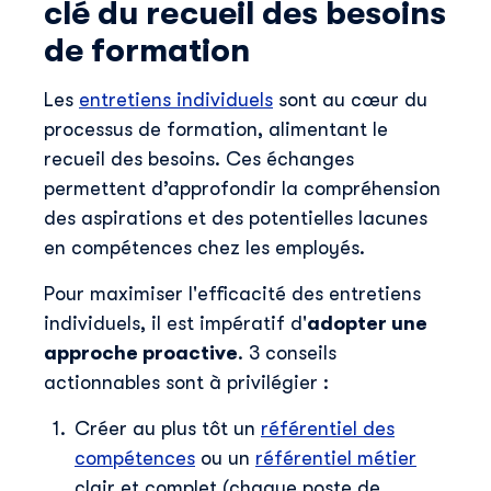
clé du recueil des besoins
de formation
Les
entretiens individuels
sont au cœur du
processus de formation, alimentant le
recueil des besoins. Ces échanges
permettent d’approfondir la compréhension
des aspirations et des potentielles lacunes
en compétences chez les employés.
Pour maximiser l'efficacité des entretiens
Découvrir Skillup
individuels, il est impératif d'
adopter une
Prénom
*
approche proactive
. 3 conseils
actionnables sont à privilégier :
Nom
*
Créer au plus tôt un
référentiel des
compétences
ou un
référentiel métier
clair et complet (chaque poste de