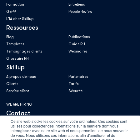
Formation
Entretiens
GEPP
People Review
L'IA chez Skillup
Ressources
Blog
Publications
Templates
Guide RH
Témoignages clients
Webinaires
Glossaire RH
Skillup
A propos de nous
Partenaires
Clients
Tarifs
Service client
Sécurité
WE ARE HIRING
Contact
Ce site web stocke les cookies sur votre ordinateur. Ces cookies sont
utilisés pour collecter des informations sur la manière dont vous
interagissez avec notre site web et nous permettent de nous souvenir
de vous. Nous utilisons ces informations afin d'améliorer et de
personnaliser votre expérience de navigation, ainsi que pour