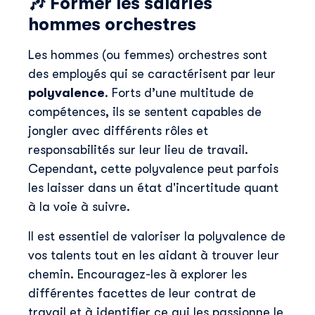
🎶 Former les salariés
hommes orchestres
Nom
*
Les hommes (ou femmes) orchestres sont
des employés qui se caractérisent par leur
E-mail professionnel
*
polyvalence
. Forts d’une multitude de
compétences, ils se sentent capables de
jongler avec différents rôles et
Téléphone
*
responsabilités sur leur lieu de travail.
Cependant, cette polyvalence peut parfois
les laisser dans un état d'incertitude quant
Skillup utilise vos informations pour vous fournir du
à la voie à suivre.
contenu pertinent sur nos produits et services. Vous
pouvez vous désinscrire à tout moment. Pour plus de
Il est essentiel de valoriser la polyvalence de
détails, consultez notre
politique de confidentialité
.
vos talents tout en les aidant à trouver leur
chemin. Encouragez-les à explorer les
différentes facettes de leur contrat de
travail et à identifier ce qui les passionne le