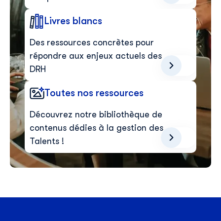
Prénom
*
Livres blancs
Nom
*
Des ressources concrètes pour
répondre aux enjeux actuels des
DRH
E-mail professionnel
*
Toutes nos ressources
Découvrez notre bibliothèque de
Téléphone
*
contenus dédies à la gestion des
Talents !
Skillup utilise vos informations pour vous fournir du
contenu pertinent sur nos produits et services. Vous
pouvez vous désinscrire à tout moment. Pour plus de
détails, consultez notre
politique de confidentialité
.