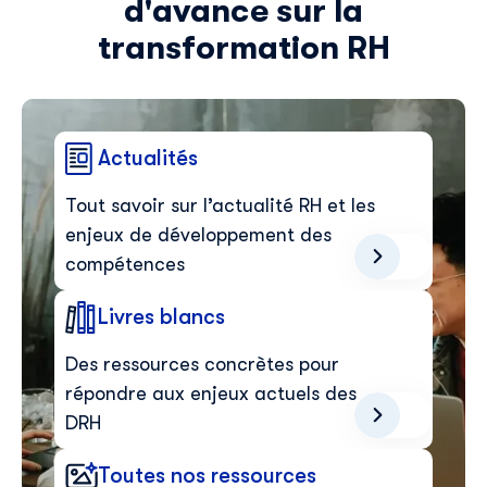
d'avance sur la
transformation RH
Découvrir Skillup
Prénom
*
Actualités
Tout savoir sur l’actualité RH et les
Nom
*
enjeux de développement des
compétences
E-mail professionnel
*
Livres blancs
Des ressources concrètes pour
Téléphone
*
répondre aux enjeux actuels des
DRH
Skillup utilise vos informations pour vous fournir du
Toutes nos ressources