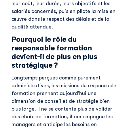
leur coût, leur durée, leurs objectifs et les
Téléphone
*
salariés concernés, puis en pilote la mise en
œuvre dans le respect des délais et de la
qualité attendue.
Skillup utilise vos informations pour vous fournir du
contenu pertinent sur nos produits et services. Vous
Pourquoi le rôle du
pouvez vous désinscrire à tout moment. Pour plus de
responsable formation
détails, consultez notre
politique de confidentialité
.
devient-il de plus en plus
stratégique ?
Longtemps perçues comme purement
administratives, les missions du responsable
formation prennent aujourd'hui une
dimension de conseil et de stratégie bien
plus large. Il ne se contente plus de valider
des choix de formation, il accompagne les
managers et anticipe les besoins en