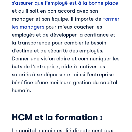
Skillup utilise vos informations pour vous fournir du
s’assurer que l’employé est à la bonne place
contenu pertinent sur nos produits et services. Vous
et qu'il soit en bon accord avec son
pouvez vous désinscrire à tout moment. Pour plus de
manager et son équipe. Il importe de
former
détails, consultez notre
politique de confidentialité
.
les managers
pour mieux coacher les
employés et de développer la confiance et
la transparence pour combler le besoin
d’estime et de sécurité des employés.
Donner une vision claire et communiquer les
buts de l’entreprise, aide à motiver les
salariés à se dépasser et ainsi l’entreprise
bénéfice d’une meilleure gestion du capital
humain.
HCM et la formation :
Le capital humain est lié directement aux