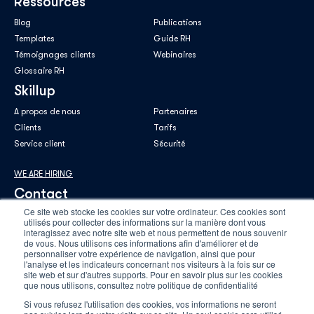
Ressources
Blog
Publications
Templates
Guide RH
Témoignages clients
Webinaires
Glossaire RH
Skillup
A propos de nous
Partenaires
Clients
Tarifs
Service client
Sécurité
WE ARE HIRING
Contact
Ce site web stocke les cookies sur votre ordinateur. Ces cookies sont
utilisés pour collecter des informations sur la manière dont vous
interagissez avec notre site web et nous permettent de nous souvenir
de vous. Nous utilisons ces informations afin d'améliorer et de
personnaliser votre expérience de navigation, ainsi que pour
E-mail professionnel
*
l'analyse et les indicateurs concernant nos visiteurs à la fois sur ce
site web et sur d'autres supports. Pour en savoir plus sur les cookies
que nous utilisons, consultez notre politique de confidentialité
Si vous refusez l'utilisation des cookies, vos informations ne seront
En savoir plus sur notre
politique de confidentialité
.