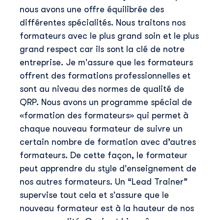
nous avons une offre équilibrée des
différentes spécialités. Nous traitons nos
Téléphone
*
formateurs avec le plus grand soin et le plus
grand respect car ils sont la clé de notre
entreprise. Je m'assure que les formateurs
Skillup utilise vos informations pour vous fournir du
offrent des formations professionnelles et
contenu pertinent sur nos produits et services. Vous
sont au niveau des normes de qualité de
pouvez vous désinscrire à tout moment. Pour plus de
détails, consultez notre
QRP. Nous avons un programme spécial de
politique de confidentialité
.
«formation des formateurs» qui permet à
chaque nouveau formateur de suivre un
certain nombre de formation avec d’autres
formateurs. De cette façon, le formateur
peut apprendre du style d'enseignement de
nos autres formateurs. Un “Lead Trainer”
supervise tout cela et s'assure que le
nouveau formateur est à la hauteur de nos