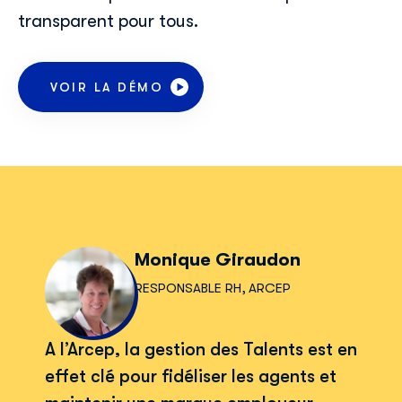
E-mail professionnel
*
transparent pour tous.
Téléphone
*
VOIR LA DÉMO
Skillup utilise vos informations pour vous fournir du
contenu pertinent sur nos produits et services. Vous
pouvez vous désinscrire à tout moment. Pour plus de
détails, consultez notre
politique de confidentialité
.
Monique Giraudon
RESPONSABLE RH, ARCEP
A l’Arcep, la gestion des Talents est en
effet clé pour fidéliser les agents et