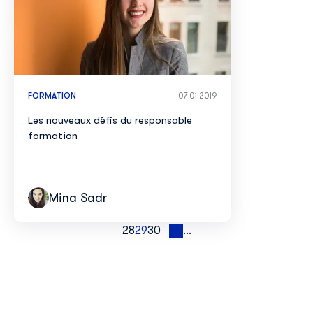
FORMATION
07 01 2019
Les nouveaux défis du responsable
formation
Mina Sadr
28
29
30
1
...
2
3
4