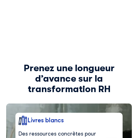
5
6
7
8
9
10
11
12
Prenez une longueur
13
d’avance sur la
14
transformation RH
15
16
17
Livres blancs
18
19
Des ressources concrètes pour