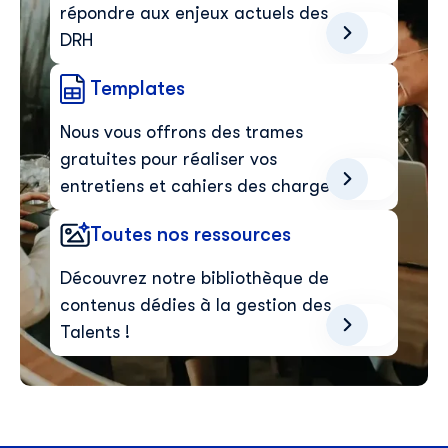
20
répondre aux enjeux actuels des
21
DRH
22
Templates
23
24
Nous vous offrons des trames
25
gratuites pour réaliser vos
26
entretiens et cahiers des charges
27
Toutes nos ressources
28
29
Découvrez notre bibliothèque de
contenus dédies à la gestion des
30
Talents !
31
32
33
34