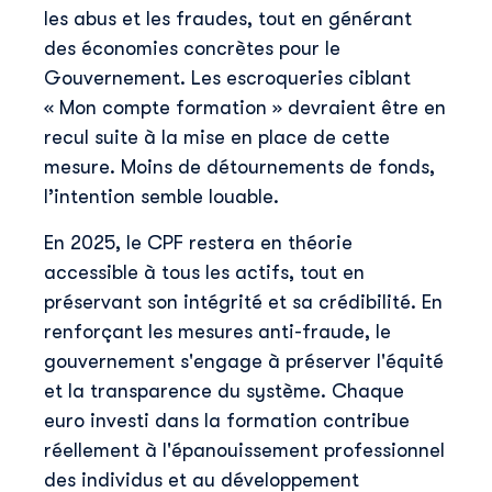
les abus et les fraudes, tout en générant
des économies concrètes pour le
Gouvernement. Les escroqueries ciblant
« Mon compte formation » devraient être en
recul suite à la mise en place de cette
Découvrir Skillup
mesure. Moins de détournements de fonds,
Prénom
*
l’intention semble louable.
En 2025, le CPF restera en théorie
Nom
*
accessible à tous les actifs, tout en
préservant son intégrité et sa crédibilité. En
renforçant les mesures anti-fraude, le
E-mail professionnel
*
gouvernement s'engage à préserver l'équité
et la transparence du système. Chaque
euro investi dans la formation contribue
Téléphone
*
réellement à l'épanouissement professionnel
des individus et au développement