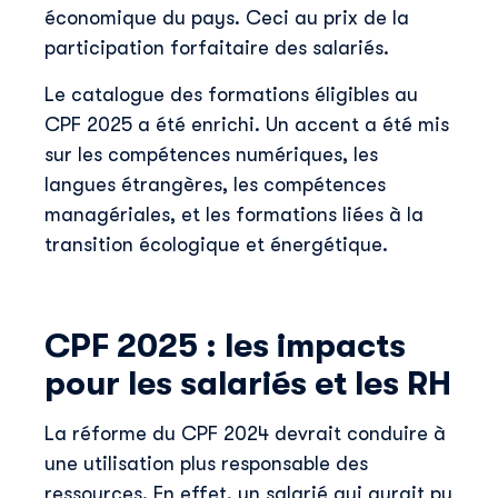
économique du pays. Ceci au prix de la
Skillup utilise vos informations pour vous fournir du
contenu pertinent sur nos produits et services. Vous
participation forfaitaire des salariés.
pouvez vous désinscrire à tout moment. Pour plus de
détails, consultez notre
politique de confidentialité
.
Le catalogue des formations éligibles au
CPF 2025 a été enrichi. Un accent a été mis
sur les compétences numériques, les
langues étrangères, les compétences
managériales, et les formations liées à la
transition écologique et énergétique.
CPF 2025 : les impacts
pour les salariés et les RH
La réforme du CPF 2024 devrait conduire à
une utilisation plus responsable des
ressources. En effet, un salarié qui aurait pu