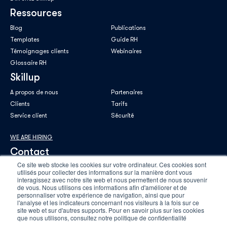
Ressources
Blog
Publications
Templates
Guide RH
Témoignages clients
Webinaires
Glossaire RH
Skillup
A propos de nous
Partenaires
Clients
Tarifs
Service client
Sécurité
WE ARE HIRING
Contact
Ce site web stocke les cookies sur votre ordinateur. Ces cookies sont
utilisés pour collecter des informations sur la manière dont vous
interagissez avec notre site web et nous permettent de nous souvenir
de vous. Nous utilisons ces informations afin d'améliorer et de
personnaliser votre expérience de navigation, ainsi que pour
E-mail professionnel
*
l'analyse et les indicateurs concernant nos visiteurs à la fois sur ce
site web et sur d'autres supports. Pour en savoir plus sur les cookies
que nous utilisons, consultez notre politique de confidentialité