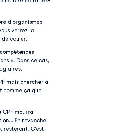
le lecture en faites-
bre d’organismes
vous verrez la
 de couler.
s compétences
ons ». Dans ce cas,
agiaires.
 CPF mais chercher à
st comme ça que
 le CPF mourra
tion… En revanche,
, resteront. C’est