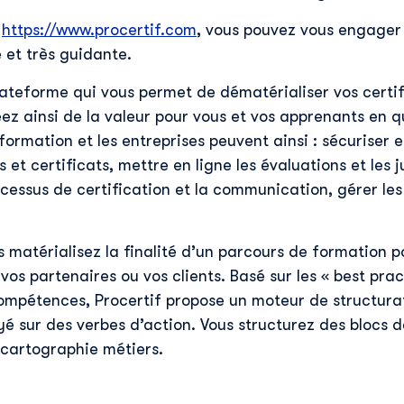
e
https://www.procertif.com
, vous pouvez vous engager
 et très guidante.
lateforme qui vous permet de dématérialiser vos certi
Découvrir Skillup
ez ainsi de la valeur pour vous et vos apprenants en 
ormation et les entreprises peuvent ainsi : sécuriser et
Prénom
*
 et certificats, mettre en ligne les évaluations et les 
ocessus de certification et la communication, gérer l
Nom
*
s matérialisez la finalité d’un parcours de formation 
 vos partenaires ou vos clients. Basé sur les « best pra
E-mail professionnel
*
compétences, Procertif propose un moteur de structura
 sur des verbes d’action. Vous structurez des blocs 
Téléphone
*
 cartographie métiers.