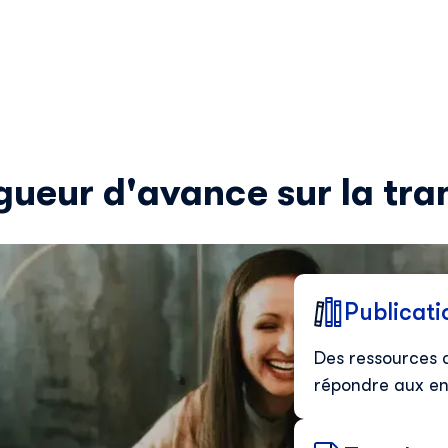
Skillup utilise vos informations pour vous fournir du
contenu pertinent sur nos produits et services. Vous
pouvez vous désinscrire à tout moment. Pour plus de
détails, consultez notre
politique de confidentialité
.
gueur d'avance sur la tr
Publicati
Des ressources 
répondre aux en