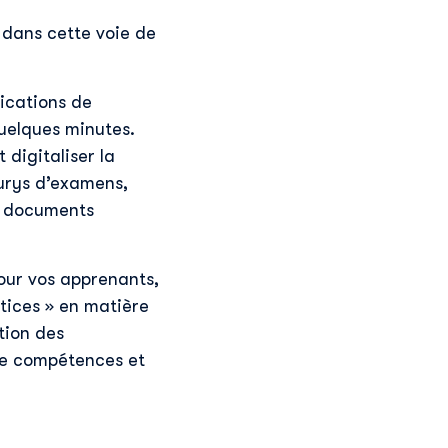
 dans cette voie de
fications de
quelques minutes.
 digitaliser la
jurys d’examens,
es documents
pour vos apprenants,
ctices » en matière
tion des
de compétences et