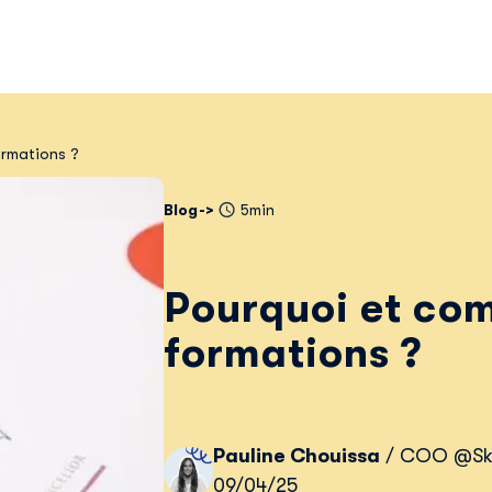
ormations ?
Blog
5min
Pourquoi et com
formations ?
Pauline Chouissa
/ COO @Ski
09/04/25