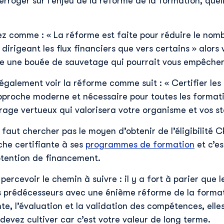
nterroger sur l’enjeu de la réforme de la formation, quel
ez comme : « La réforme est faite pour réduire le nom
dirigeant les flux financiers que vers certains » alors 
e une bouée de sauvetage qui pourrait vous empêcher
 également voir la réforme comme suit : « Certifier le
pproche moderne et nécessaire pour toutes les formati
age vertueux qui valorisera votre organisme et vos st
e faut chercher pas le moyen d’obtenir de l’éligibilité
che certifiante à ses
programmes de formation
et c’e
obtention de financement.
ercevoir le chemin à suivre : il y a fort à parier que
s prédécesseurs avec une énième réforme de la forma
te, l’évaluation et la validation des compétences, elles
devez cultiver car c’est votre valeur de long terme.