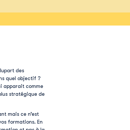
plupart des
s quel objectif ?
qui apparait comme
plus stratégique de
ant mais ce n’est
 vos formations. En
rmation et pas à la