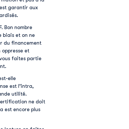
’est garantir aux
ardisés.
PF. Bon nombre
 biais et on ne
nir du financement
n oppresse et
vous faites partie
nt.
st-elle
nse est l’intra,
nde utilité.
ertification ne doit
la est encore plus