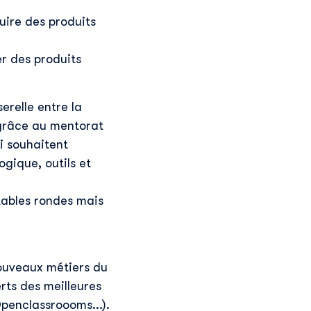
uire des produits
er des produits
erelle entre la
 grâce au mentorat
i souhaitent
gique, outils et
tables rondes mais
nouveaux métiers du
ts des meilleures
Openclassroooms...).