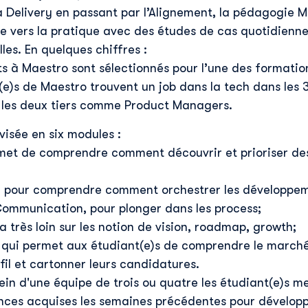
a Delivery en passant par l’Alignement, la pédagogie M
e vers la pratique avec des études de cas quotidienne
les. En quelques chiffres :
s à Maestro sont sélectionnés pour l’une des formatio
e)s de Maestro trouvent un job dans la tech dans les 3
 les deux tiers comme Product Managers.
visée en six modules :
rmet de comprendre comment découvrir et prioriser de
tile pour comprendre comment orchestrer les développe
Découvrir Skillup
Communication, pour plonger dans les process;
Prénom
*
a très loin sur les notion de vision, roadmap, growth;
qui permet aux étudiant(e)s de comprendre le marché 
ofil et cartonner leurs candidatures.
Nom
*
 sein d'une équipe de trois ou quatre les étudiant(e)s 
nces acquises les semaines précédentes pour développe