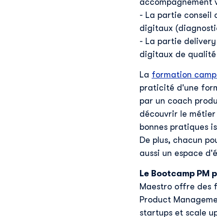
accompagnement va 
- La partie conseil
digitaux (diagnosti
- La partie deliver
digitaux de qualité 
La
formation camp
praticité d'une for
par un coach produi
découvrir le métie
bonnes pratiques is
De plus, chacun po
aussi un espace d'é
Le Bootcamp PM 
Maestro offre des f
Product Management
startups et scale u