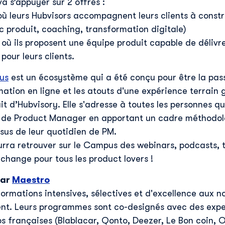
s’appuyer sur 2 offres :
 où leurs Hubvisors accompagnent leurs clients à constr
c produit, coaching, transformation digitale)
y où ils proposent une équipe produit capable de délivr
pour leurs clients.
us
est un écosystème qui a été conçu pour être la pass
mation en ligne et les atouts d'une expérience terrain
t d’Hubvisory. Elle s'adresse à toutes les personnes qu
r de Product Manager en apportant un cadre méthodolo
sus de leur quotidien de PM.
urra retrouver sur le Campus des webinars, podcasts, 
change pour tous les product lovers !
par
Maestro
ormations intensives, sélectives et d'excellence aux 
. Leurs programmes sont co-designés avec des exper
ps françaises (Blablacar, Qonto, Deezer, Le Bon coin, 