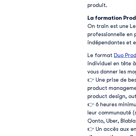
produit.
La formation Pro
On train est une L
professionnelle en 
indépendantes et e
Le format
Duo Pro
individuel en tête 
vous donner les moy
👉 Une prise de be
product management
product design, out
👉 6 heures minimu
leur communauté (sé
Qonto, Uber, Blabla
👉 Un accès aux en