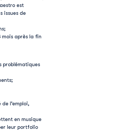
aestro est
s issues de
ns;
 mois après la fin
s problématiques
ments;
de l’emploi,
mettent en musique
r leur portfolio