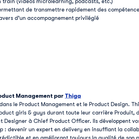
train (vidéos microlearning, podcasts, etc.)
ermettant de transmettre rapidement des compétence
ravers d’un accompagnement privilégié
oduct
M
anagement par
Thiga
ies dans le Product Management et le Product Design. 
uct girls & guys durant toute leur carrière Produit, 
 Designer à Chief Product Officer. Ils développent v
 : devenir un expert en delivery en insufflant la collab
rédictible et en améliorant toujours la qualité de son p