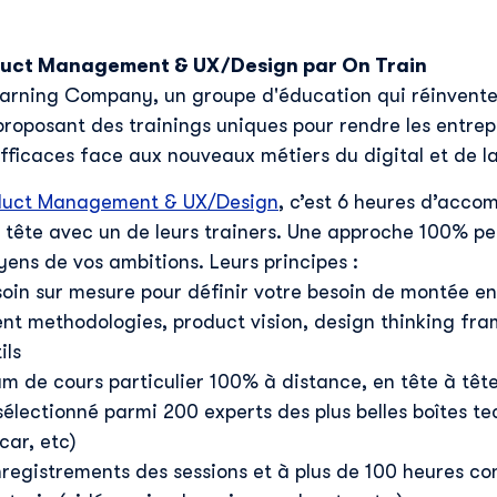
E-mail professionnel
*
duct Management & UX/Design par On Train
earning Company, un groupe d'éducation qui réinvente
Téléphone
*
proposant des trainings uniques pour rendre les entrep
fficaces face aux nouveaux métiers du digital et de la
Skillup utilise vos informations pour vous fournir du
duct Management & UX/Design
, c’est 6 heures d’acc
contenu pertinent sur nos produits et services. Vous
à tête avec un de leurs trainers. Une approche 100% p
pouvez vous désinscrire à tout moment. Pour plus de
ens de vos ambitions. Leurs principes :
détails, consultez notre
politique de confidentialité
.
soin sur mesure pour définir votre besoin de montée e
 methodologies, product vision, design thinking fra
ils
m de cours particulier 100% à distance, en tête à tête
lectionné parmi 200 experts des plus belles boîtes tec
car, etc)
registrements des sessions et à plus de 100 heures co