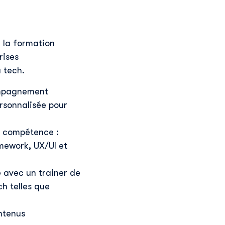
 la formation
rises
 tech.
ompagnement
ersonnalisée pour
n compétence :
mework, UX/UI et
 avec un trainer de
h telles que
ntenus