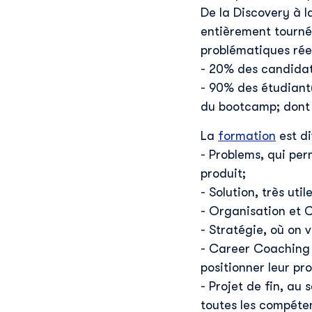
De la Discovery à l
entièrement tourné
problématiques réel
- 20% des candidat
- 90% des étudiant(
du bootcamp; dont
La
formation
est di
- Problems, qui pe
produit;
- Solution, très u
- Organisation et 
- Stratégie, où on v
- Career Coaching 
positionner leur pr
- Projet de fin, au
toutes les compéte