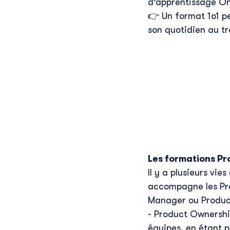
d’apprentissage On 
👉 Un format 1o1 p
son quotidien au t
Les formations
P
r
Il y a plusieurs v
accompagne les Prod
Manager ou Product
- Product Ownership
équipes, en étant p