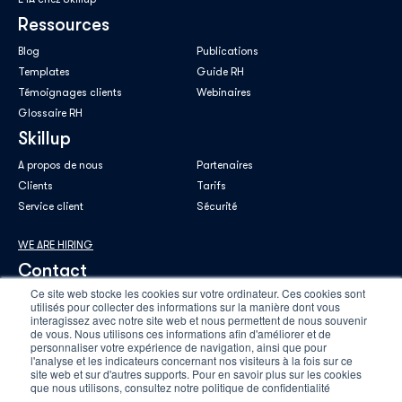
Ressources
Blog
Publications
Templates
Guide RH
Témoignages clients
Webinaires
Glossaire RH
Skillup
A propos de nous
Partenaires
Clients
Tarifs
Service client
Sécurité
WE ARE HIRING
Contact
Ce site web stocke les cookies sur votre ordinateur. Ces cookies sont
utilisés pour collecter des informations sur la manière dont vous
interagissez avec notre site web et nous permettent de nous souvenir
de vous. Nous utilisons ces informations afin d'améliorer et de
personnaliser votre expérience de navigation, ainsi que pour
E-mail professionnel
*
l'analyse et les indicateurs concernant nos visiteurs à la fois sur ce
site web et sur d'autres supports. Pour en savoir plus sur les cookies
que nous utilisons, consultez notre politique de confidentialité