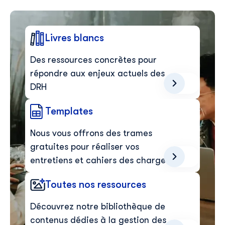
E-mail professionnel
*
Livres blancs
Téléphone
*
Des ressources concrètes pour
répondre aux enjeux actuels des
Skillup utilise vos informations pour vous fournir du
DRH
contenu pertinent sur nos produits et services. Vous
pouvez vous désinscrire à tout moment. Pour plus de
Templates
détails, consultez notre
politique de confidentialité
.
Nous vous offrons des trames
gratuites pour réaliser vos
entretiens et cahiers des charges
Toutes nos ressources
Découvrez notre bibliothèque de
contenus dédies à la gestion des