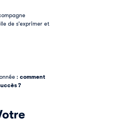
accompagne
le de s'exprimer et
ionnée :
comment
succès ?
Votre