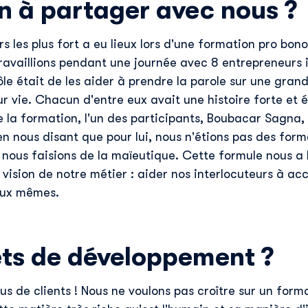
n à partager avec nous ?
E-mail professionnel
*
s les plus fort a eu lieux lors d'une formation pro bono
ravaillions pendant une journée avec 8 entrepreneurs i
Téléphone
*
ôle était de les aider à prendre la parole sur une gran
ur vie. Chacun d'entre eux avait une histoire forte et
de la formation, l'un des participants, Boubacar Sagna
Skillup utilise vos informations pour vous fournir du
en nous disant que pour lui, nous n'étions pas des for
contenu pertinent sur nos produits et services. Vous
pouvez vous désinscrire à tout moment. Pour plus de
nous faisions de la maïeutique. Cette formule nous a 
détails, consultez notre
politique de confidentialité
.
vision de notre métier : aider nos interlocuteurs à ac
'eux mêmes.
ets de développement ?
us de clients ! Nous ne voulons pas croître sur un form