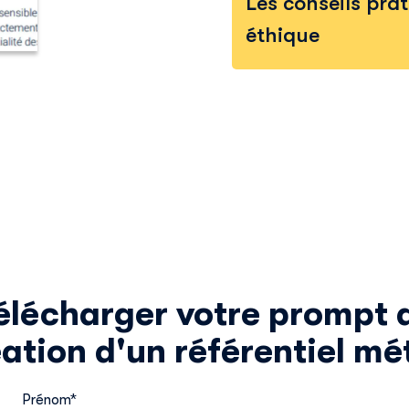
Les conseils pra
détails, consultez notre
politique de confidentialité
.
éthique
élécharger votre prompt 
ation d'un référentiel mé
Prénom
*