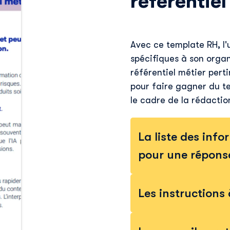
référentiel
Découvrir Skillup
Avec ce template RH, l'u
Prénom
*
spécifiques à son organ
référentiel métier pert
Nom
*
pour faire gagner du t
le cadre de la rédactio
E-mail professionnel
*
La liste des inf
pour une répons
Téléphone
*
Les instructions
Skillup utilise vos informations pour vous fournir du
contenu pertinent sur nos produits et services. Vous
pouvez vous désinscrire à tout moment. Pour plus de