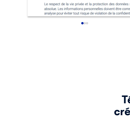
T
cré