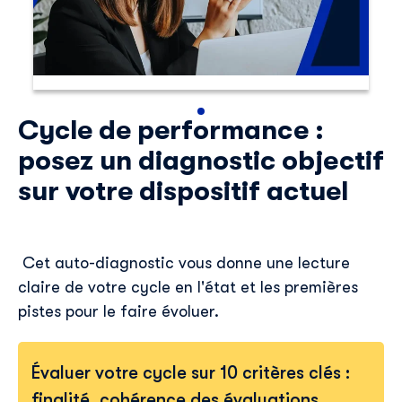
Skillup utilise vos informations pour vous fournir du
contenu pertinent sur nos produits et services. Vous
pouvez vous désinscrire à tout moment. Pour plus de
détails, consultez notre
politique de confidentialité
.
Cycle de performance :
posez un diagnostic objectif
sur votre dispositif actuel
Cet auto-diagnostic vous donne une lecture
claire de votre cycle en l'état et les premières
pistes pour le faire évoluer.
Évaluer votre cycle sur 10 critères clés :
finalité, cohérence des évaluations,