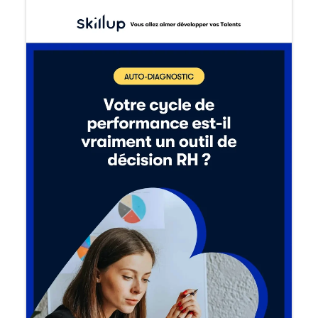
Découvrir Skillup
Prénom
*
Nom
*
E-mail professionnel
*
Téléphone
*