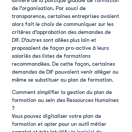
lumière de la politique globale de formation
de l’organisation. Par souci de
transparence, certaines entreprises avaient
Découvrir Skillu
alors fait le choix de communiquer sur les
critères d’approbation des demandes de
Prénom
*
DIF. D’autres sont allées plus loin et
proposaient de façon pro-active à leurs
Nom
*
salariés des listes de formations
recommandées. De cette façon, certaines
demandes de DIF pouvaient venir alléger ou
E-mail professionnel
*
même se substituer au plan de formation.
Comment simplifier la gestion du plan de
Téléphone
*
formation au sein des Ressources Humaines
?
Vous pouvez digitaliser votre plan de
Skillup utilise vos informations pour vous fourni
formation et opter pour un outil métier
contenu pertinent sur nos produits et services.